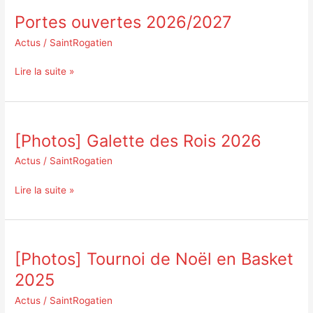
Portes ouvertes 2026/2027
Portes
ouvertes
Actus
/
SaintRogatien
2026/2027
Lire la suite »
[Photos] Galette des Rois 2026
[Photos]
Galette
Actus
/
SaintRogatien
des
Rois
Lire la suite »
2026
[Photos] Tournoi de Noël en Basket
[Photos]
Tournoi
2025
de
Actus
/
SaintRogatien
Noël