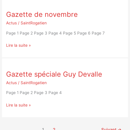
Gazette de novembre
Gazette
de
Actus
/
SaintRogatien
novembre
Page 1 Page 2 Page 3 Page 4 Page 5 Page 6 Page 7
Lire la suite »
Gazette spéciale Guy Devalle
Gazette
spéciale
Actus
/
SaintRogatien
Guy
Devalle
Page 1 Page 2 Page 3 Page 4
Lire la suite »
1
2
Suivant
→