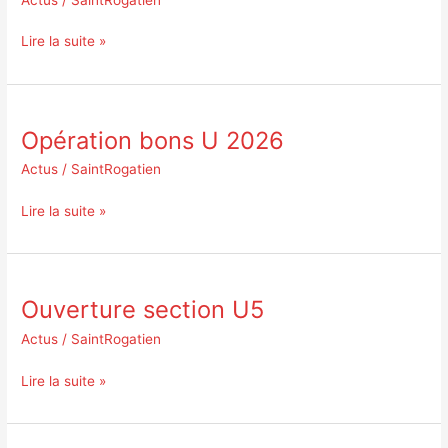
Lire la suite »
Opération bons U 2026
Opération
bons
Actus
/
SaintRogatien
U
2026
Lire la suite »
Ouverture section U5
Ouverture
section
Actus
/
SaintRogatien
U5
Lire la suite »