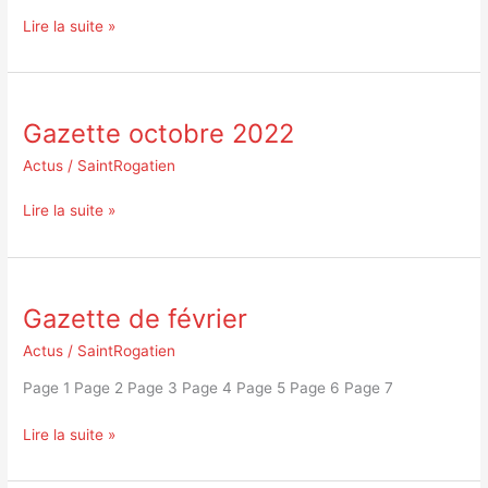
en
Lire la suite »
Basket
2025
Gazette octobre 2022
Gazette
octobre
Actus
/
SaintRogatien
2022
Lire la suite »
Gazette de février
Gazette
de
Actus
/
SaintRogatien
février
Page 1 Page 2 Page 3 Page 4 Page 5 Page 6 Page 7
Lire la suite »