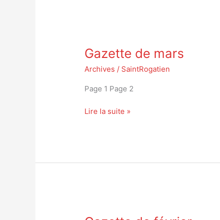
Gazette
Gazette de mars
de
mars
Archives
/
SaintRogatien
Page 1 Page 2
Lire la suite »
Gazette
de