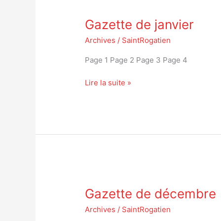
Gazette
Gazette de janvier
de
janvier
Archives
/
SaintRogatien
Page 1 Page 2 Page 3 Page 4
Lire la suite »
Gazette
Gazette de décembre
de
décembre
Archives
/
SaintRogatien