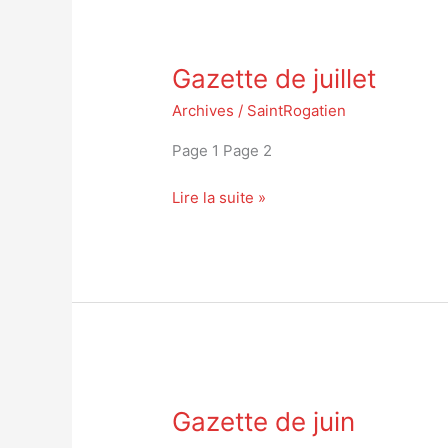
Gazette
Gazette de juillet
de
juillet
Archives
/
SaintRogatien
Page 1 Page 2
Lire la suite »
Gazette
Gazette de juin
de
juin